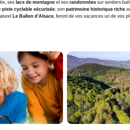
lée, ses
lacs de montagne
et ses
randonnées
sur sentiers bal
e
piste cyclable sécurisée
, son
patrimoine historique riche
av
aturel
Le Ballon d’Alsace
, feront de vos vacances un de vos p